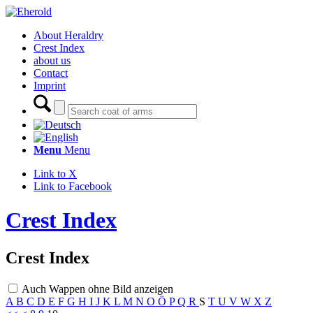
About Heraldry
Crest Index
about us
Contact
Imprint
Menu
Menu
Link to X
Link to Facebook
Crest Index
Crest Index
Auch Wappen ohne Bild anzeigen
A
B
C
D
E
F
G
H
I
J
K
L
M
N
O
Ö
P
Q
R
S
T
U
V
W
X
Z