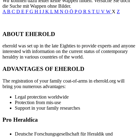
Wir konnten dazu leider keine Wappen finden. Versuche Sie doch
die Suche mit Wappen ohne Bilder.
A
B
C
D
E
F
G
H
I
J
K
L
M
N
O
Ö
P
Q
R
S
T
U
V
W
X
Z
ABOUT EHEROLD
eherold was set up in the late Eighties to provide experts and anyone
interested with information on the current status of contemporary
heraldry in various countries of the world.
ADVANTAGES OF EHEROLD
The registration of your family coat-of-arms in eherold.org will
bring you numerous advantages:
Legal protection worldwide
Protection from mis-use
Support in your family researches
Pro Heraldica
Deutsche Forschungsgesellschaft für Heraldik und