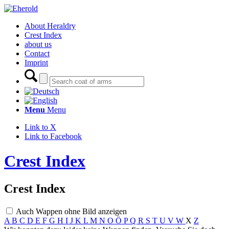
About Heraldry
Crest Index
about us
Contact
Imprint
Menu
Menu
Link to X
Link to Facebook
Crest Index
Crest Index
Auch Wappen ohne Bild anzeigen
A
B
C
D
E
F
G
H
I
J
K
L
M
N
O
Ö
P
Q
R
S
T
U
V
W
X
Z