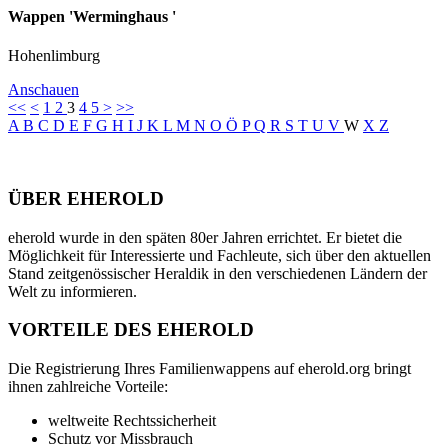
Wappen 'Werminghaus '
Hohenlimburg
Anschauen
<<
<
1
2
3
4
5
>
>>
A
B
C
D
E
F
G
H
I
J
K
L
M
N
O
Ö
P
Q
R
S
T
U
V
W
X
Z
ÜBER EHEROLD
eherold wurde in den späten 80er Jahren errichtet. Er bietet die
Möglichkeit für Interessierte und Fachleute, sich über den aktuellen
Stand zeitgenössischer Heraldik in den verschiedenen Ländern der
Welt zu informieren.
VORTEILE DES EHEROLD
Die Registrierung Ihres Familienwappens auf eherold.org bringt
ihnen zahlreiche Vorteile:
weltweite Rechtssicherheit
Schutz vor Missbrauch