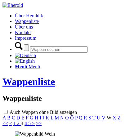
Über Heraldik
Wappenliste
Über uns
Kontakt
Impressum
Menü
Menü
Wappenliste
Wappenliste
Auch Wappen ohne Bild anzeigen
A
B
C
D
E
F
G
H
I
J
K
L
M
N
O
Ö
P
Q
R
S
T
U
V
W
X
Z
<<
<
1
2
3
4
5
>
>>