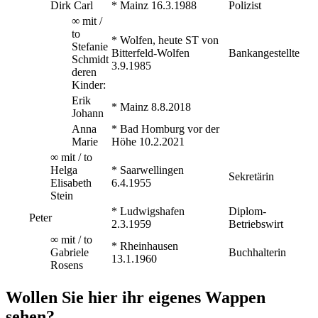
Dirk Carl
* Mainz 16.3.1988
Polizist
∞ mit /
to
* Wolfen, heute ST von
Stefanie
Bitterfeld-Wolfen
Bankangestellte
Schmidt
3.9.1985
deren
Kinder:
Erik
* Mainz 8.8.2018
Johann
Anna
* Bad Homburg vor der
Marie
Höhe 10.2.2021
∞ mit / to
Helga
* Saarwellingen
Sekretärin
Elisabeth
6.4.1955
Stein
* Ludwigshafen
Diplom-
Peter
2.3.1959
Betriebswirt
∞ mit / to
* Rheinhausen
Gabriele
Buchhalterin
13.1.1960
Rosens
Wollen Sie hier ihr eigenes Wappen
sehen?