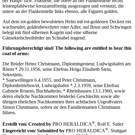
der Haupt- bzw. Fußstelle, die obere an der Flankenstelle rechts
leistenpfahlweise kreuzarmförmig ausgezogen und verstutzt, die
untere an der Flankenstelle links ebenso, alle Figuren golden.
Auf dem rot-golden bewulsteten Helm mit rot-goldenen Decken ein
wachsender, goldenbewehrter roter Adler, auf Brust und Schwingen
belegt mit fünf silbernen Kugeln und eine silberne
Gänsekielschreibfeder im Schnabel tragend.
Führungsberechtigt sind/ The following are entitled to bear this
coat of arms:
Die Brüder Heinz Christmann, Diplomingenieur, Ludwigshafen am
Rhein * 29.11.1956, seine Ehefrau Helga Elisabeth Stein,
Sekretärin,
* Saarwellingen 6.4.1955, und Peter Christmann,
Diplombetriebswirt, Ludwigshafen * 2.3.1959, seine Ehefrau
Gabriele Rosens, Buchhalterin, * Rheinhausen 13.1.1960, sowie
deren eheliche Nachkommen beiderlei Geschlechts sowie alle
übrigen ehelichen Nachkommen ihres achtfachen Urgroßvaters
Simon Christmann, sofern sie den Familiennamen Christmann
führen.
®
Erstellt von/ Created by
PRO HERALDICA
, Rolf E. Sutter
®
Eingereicht von/ Submitted by
PRO HERALDICA
, Stuttgart