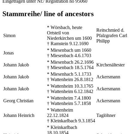
Eingetragen unter Nr./ Registration no 95060
Stammreihe/ line of ancestors
* Wörsbach, heute
Reitschmied d.
Ortsteil von
Simon
Pfalzgrafen Carl
Niederkirchen um 1600
Philipp
† Ramstein 9.12.1690
* Miesenbach um 1660
Jonas
† Miesenbach 4.6.1703
* Miesenbach 26.2.1696
Johann Jakob
Kirchenältester
† Miesenbach 18.5.1764
* Miesenhach 5.1.1733
Johann Jakob
Ackersmann
† Wattenheim 26.8.1812
* Wattenheim 10.3.1765
Johann Jakob
Ackersmann
† Wattenheim 6.12.1842
* Wattenheim 7.4.1800
Georg Christian
Ackersmann
† Wattenheim 5.7.1858
* Wattenheim
Johann Heinrich
22.12.1824
Taglöhner
† Kleinkarlbach 9.3.1854
* Kleinkarlbach
18.10.1854