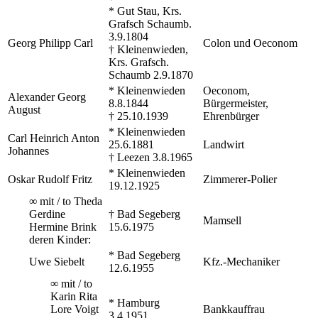
* Gut Stau, Krs.
Grafsch Schaumb.
3.9.1804
Georg Philipp Carl
Colon und Oeconom
† Kleinenwieden,
Krs. Grafsch.
Schaumb 2.9.1870
* Kleinenwieden
Oeconom,
Alexander Georg
8.8.1844
Bürgermeister,
August
† 25.10.1939
Ehrenbürger
* Kleinenwieden
Carl Heinrich Anton
25.6.1881
Landwirt
Johannes
† Leezen 3.8.1965
* Kleinenwieden
Oskar Rudolf Fritz
Zimmerer-Polier
19.12.1925
∞ mit / to Theda
Gerdine
† Bad Segeberg
Mamsell
Hermine Brink
15.6.1975
deren Kinder:
* Bad Segeberg
Uwe Siebelt
Kfz.-Mechaniker
12.6.1955
∞ mit / to
Karin Rita
* Hamburg
Lore Voigt
Bankkauffrau
3.4.1951