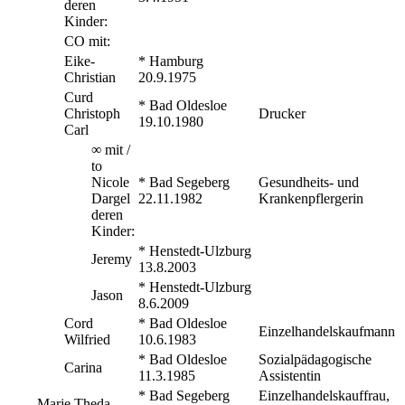
deren
Kinder:
CO mit:
Eike-
* Hamburg
Christian
20.9.1975
Curd
* Bad Oldesloe
Christoph
Drucker
19.10.1980
Carl
∞ mit /
to
Nicole
* Bad Segeberg
Gesundheits- und
Dargel
22.11.1982
Krankenpflergerin
deren
Kinder:
* Henstedt-Ulzburg
Jeremy
13.8.2003
* Henstedt-Ulzburg
Jason
8.6.2009
Cord
* Bad Oldesloe
Einzelhandelskaufmann
Wilfried
10.6.1983
* Bad Oldesloe
Sozialpädagogische
Carina
11.3.1985
Assistentin
* Bad Segeberg
Einzelhandelskauffrau,
Marje Theda