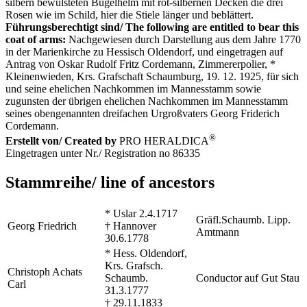
silbern bewulsteten Bügelhelm mit rot-silbernen Decken die drei
Rosen wie im Schild, hier die Stiele länger und beblättert.
Führungsberechtigt sind/ The following are entitled to bear this
coat of arms:
Nachgewiesen durch Darstellung aus dem Jahre 1770
in der Marienkirche zu Hessisch Oldendorf, und eingetragen auf
Antrag von Oskar Rudolf Fritz Cordemann, Zimmererpolier, *
Kleinenwieden, Krs. Grafschaft Schaumburg, 19. 12. 1925, für sich
und seine ehelichen Nachkommen im Mannesstamm sowie
zugunsten der übrigen ehelichen Nachkommen im Mannesstamm
seines obengenannten dreifachen Urgroßvaters Georg Friderich
Cordemann.
®
Erstellt von/ Created by
PRO HERALDICA
Eingetragen unter Nr./ Registration no 86335
Stammreihe/ line of ancestors
* Uslar 2.4.1717
Gräfl.Schaumb. Lipp.
Georg Friedrich
† Hannover
Amtmann
30.6.1778
* Hess. Oldendorf,
Krs. Grafsch.
Christoph Achats
Schaumb.
Conductor auf Gut Stau
Carl
31.3.1777
† 29.11.1833