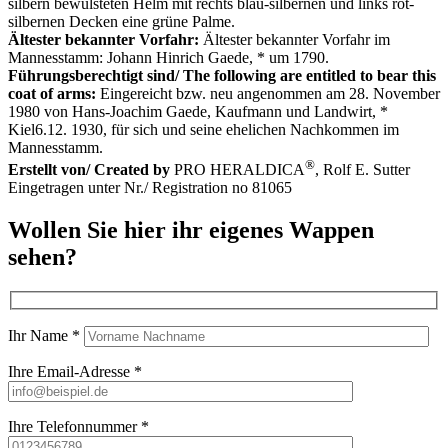
silbern bewulsteten Helm mit rechts blau-silbernen und links rot-
silbernen Decken eine grüne Palme.
Ältester bekannter Vorfahr:
Ältester bekannter Vorfahr im
Mannesstamm: Johann Hinrich Gaede, * um 1790.
Führungsberechtigt sind/ The following are entitled to bear this
coat of arms:
Eingereicht bzw. neu angenommen am 28. November
1980 von Hans-Joachim Gaede, Kaufmann und Landwirt, *
Kiel6.12. 1930, für sich und seine ehelichen Nachkommen im
Mannesstamm.
®
Erstellt von/ Created by
PRO HERALDICA
, Rolf E. Sutter
Eingetragen unter Nr./ Registration no 81065
Wollen Sie hier ihr eigenes Wappen
sehen?
Ihr Name *
Ihre Email-Adresse *
Ihre Telefonnummer *