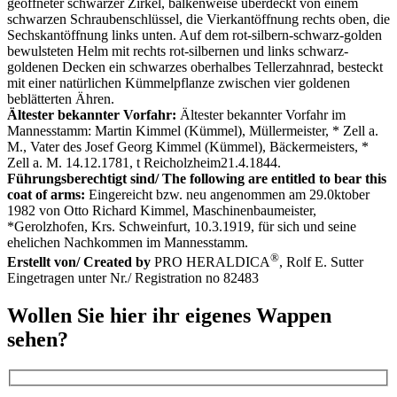
geöffneter schwarzer Zirkel, balkenweise überdeckt von einem
schwarzen Schraubenschlüssel, die Vierkantöffnung rechts oben, die
Sechskantöffnung links unten. Auf dem rot-silbern-schwarz-golden
bewulsteten Helm mit rechts rot-silbernen und links schwarz-
goldenen Decken ein schwarzes oberhalbes Tellerzahnrad, besteckt
mit einer natürlichen Kümmelpflanze zwischen vier goldenen
beblätterten Ähren.
Ältester bekannter Vorfahr:
Ältester bekannter Vorfahr im
Mannesstamm: Martin Kimmel (Kümmel), Müllermeister, * Zell a.
M., Vater des Josef Georg Kimmel (Kümmel), Bäckermeisters, *
Zell a. M. 14.12.1781, t Reicholzheim21.4.1844.
Führungsberechtigt sind/ The following are entitled to bear this
coat of arms:
Eingereicht bzw. neu angenommen am 29.0ktober
1982 von Otto Richard Kimmel, Maschinenbaumeister,
*Gerolzhofen, Krs. Schweinfurt, 10.3.1919, für sich und seine
ehelichen Nachkommen im Mannesstamm.
®
Erstellt von/ Created by
PRO HERALDICA
, Rolf E. Sutter
Eingetragen unter Nr./ Registration no 82483
Wollen Sie hier ihr eigenes Wappen
sehen?