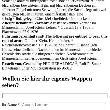
Schlange abwärts umringelten roten Johanniterkreuzarm. Auf dem
blau-silbern bewulsteten Helm mit blau-silbernen Decken ein
silberner Flügel mit roten Schwungfedern, die Saxe belegt mit zwei
gekreuzten blauen Figuren, einem Äskulapstab, eine
schräglinksgelegte Gänsekielschreibfeder überdeckend.
Ältester bekannter Vorfahr:
Ältester bekannter Vorfahr im
Mannesstamm: Josef Klein, Lehrer, * Odersch 13.3.1868, f
Plawniowitz 27.9.1926.
Führungsberechtigt sind/ The following are entitled to bear this
coat of arms:
Günther Klein, Heilpraktiker, *
Reichenstein/Schlesien 1.4.1926, seine Ehefrau Susanna, geh.
Claus, seine ehelichen Nachkommen im Mannesstamm beiderlei
Geschlechts sowie alle übrigen ehelichen Nachkommen im
Mannesstamm seines obengenannten Großvaters Josef Klein.
®
Erstellt von/ Created by
PRO HERALDICA
, Rolf E. Sutter
Eingetragen unter Nr./ Registration no 96012
Wollen Sie hier ihr eigenes Wappen
sehen?
Ihr Name *