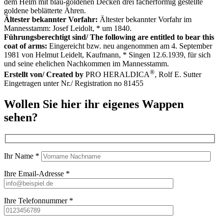
dem Helm mit blau-goldenen Decken drei fächerförmig gestellte
goldene beblätterte Ähren.
Ältester bekannter Vorfahr:
Ältester bekannter Vorfahr im
Mannesstamm: Josef Leidolt, * um 1840.
Führungsberechtigt sind/ The following are entitled to bear this
coat of arms:
Eingereicht bzw. neu angenommen am 4. September
1981 von Helmut Leidelt, Kaufmann, * Singen 12.6.1939, für sich
und seine ehelichen Nachkommen im Mannesstamm.
®
Erstellt von/ Created by
PRO HERALDICA
, Rolf E. Sutter
Eingetragen unter Nr./ Registration no 81455
Wollen Sie hier ihr eigenes Wappen
sehen?
Ihr Name *
Ihre Email-Adresse *
Ihre Telefonnummer *