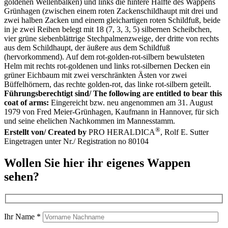
goldenen Wellenbalken) und links die hintere Hälfte des Wappens
Grünhagen (zwischen einem roten Zackenschildhaupt mit drei und
zwei halben Zacken und einem gleichartigen roten Schildfuß, beide
in je zwei Reihen belegt mit 18 (7, 3, 3, 5) silbernen Scheibchen,
vier grüne siebenblättrige Stechpalmenzweige, der dritte von rechts
aus dem Schildhaupt, der äußere aus dem Schildfuß
(hervorkommend). Auf dem rot-golden-rot-silbern bewulsteten
Helm mit rechts rot-goldenen und links rot-silbernen Decken ein
grüner Eichbaum mit zwei verschränkten Ästen vor zwei
Büffelhörnern, das rechte golden-rot, das linke rot-silbern geteilt.
Führungsberechtigt sind/ The following are entitled to bear this
coat of arms:
Eingereicht bzw. neu angenommen am 31. August
1979 von Fred Meier-Grünhagen, Kaufmann in Hannover, für sich
und seine ehelichen Nachkommen im Mannesstamm.
®
Erstellt von/ Created by
PRO HERALDICA
, Rolf E. Sutter
Eingetragen unter Nr./ Registration no 80104
Wollen Sie hier ihr eigenes Wappen
sehen?
Ihr Name *