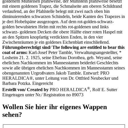
goldenem Mühleisen pfahlweise, der Mühlstein pfahlweise besetzt
mit einem goldenen Trapez, die Schmalseite am oberen Schildrand
verlaufend, an der Pfahlstelle belegt mit zwei nach oben hin
diminuierenden schwarzen Schindeln, beide Kanten des Trapezes in
je drei Hobelspäne ausgezogen. Auf dem rot-golden-schwarz-
golden bewulsteten Helm mit rechts rot-goldenen und links
schwarz- goldenen Decken die obere Hälfte einer roten Haspel mit
an den Spitzen knopfartig verdickten Enden, in den vier
Zwischenräumen je ein goldenes Eichenblatt einschließend.
Führungsberechtigt sind/ The following are entitled to bear this
coat of arms:
Karl-Josef Peter Tamble, Verwaltungsangestellter, *
Losheim 21. 2. 1925, seine Ehefrau Dorothea, geb. Weyand, seine
ehelichen Nachkommen im Mannesstamm beiderlei Geschlechts
sowie alle übrigen ehelichen Nachkommen im Mannesstamm seines
obengenannten Urgroßvaters Jakob Tamble. Entwurf: PRO
HERALDICA®, unter Leitung von Dr. Ottfried Neubecker und
Barbara Potzka. Eingereicht
®
Erstellt von/ Created by
PRO HERALDICA
, Rolf E. Sutter
Eingetragen unter Nr./ Registration no 89073
Wollen Sie hier ihr eigenes Wappen
sehen?