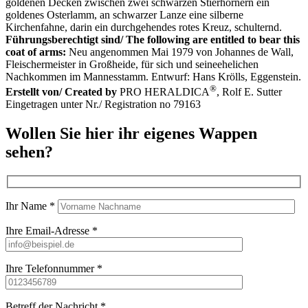
goldenen Decken zwischen zwei schwarzen Stierhörnern ein
goldenes Osterlamm, an schwarzer Lanze eine silberne
Kirchenfahne, darin ein durchgehendes rotes Kreuz, schulternd.
Führungsberechtigt sind/ The following are entitled to bear this
coat of arms:
Neu angenommen Mai 1979 von Johannes de Wall,
Fleischermeister in Großheide, für sich und seineehelichen
Nachkommen im Mannesstamm. Entwurf: Hans Krölls, Eggenstein.
®
Erstellt von/ Created by
PRO HERALDICA
, Rolf E. Sutter
Eingetragen unter Nr./ Registration no 79163
Wollen Sie hier ihr eigenes Wappen
sehen?
Ihr Name *
Ihre Email-Adresse *
Ihre Telefonnummer *
Betreff der Nachricht *