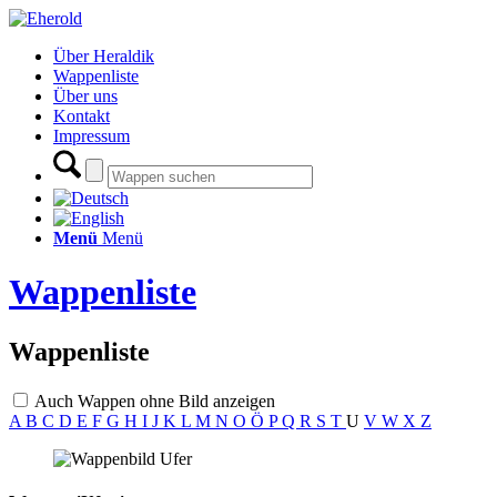
Über Heraldik
Wappenliste
Über uns
Kontakt
Impressum
Menü
Menü
Wappenliste
Wappenliste
Auch Wappen ohne Bild anzeigen
A
B
C
D
E
F
G
H
I
J
K
L
M
N
O
Ö
P
Q
R
S
T
U
V
W
X
Z