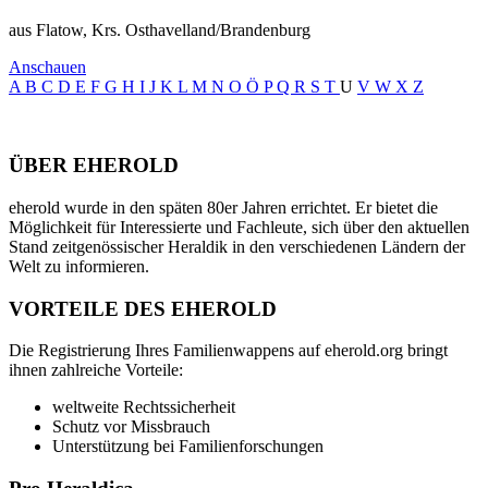
aus Flatow, Krs. Osthavelland/Brandenburg
Anschauen
A
B
C
D
E
F
G
H
I
J
K
L
M
N
O
Ö
P
Q
R
S
T
U
V
W
X
Z
ÜBER EHEROLD
eherold wurde in den späten 80er Jahren errichtet. Er bietet die
Möglichkeit für Interessierte und Fachleute, sich über den aktuellen
Stand zeitgenössischer Heraldik in den verschiedenen Ländern der
Welt zu informieren.
VORTEILE DES EHEROLD
Die Registrierung Ihres Familienwappens auf eherold.org bringt
ihnen zahlreiche Vorteile:
weltweite Rechtssicherheit
Schutz vor Missbrauch
Unterstützung bei Familienforschungen