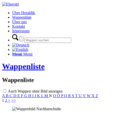
Über Heraldik
Wappenliste
Über uns
Kontakt
Impressum
Menü
Menü
Wappenliste
Wappenliste
Auch Wappen ohne Bild anzeigen
A
B
C
D
E
F
G
H
I
J
K
L
M
N
O
Ö
P
Q
R
S
T
U
V
W
X
Z
1
2
>
>>