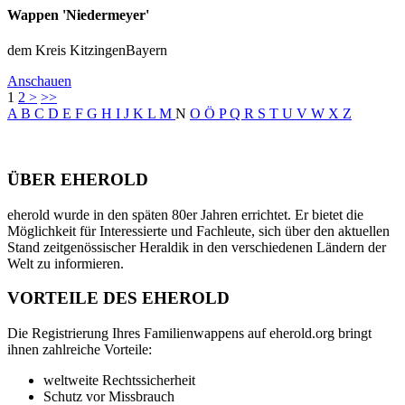
Wappen 'Niedermeyer'
dem Kreis KitzingenBayern
Anschauen
1
2
>
>>
A
B
C
D
E
F
G
H
I
J
K
L
M
N
O
Ö
P
Q
R
S
T
U
V
W
X
Z
ÜBER EHEROLD
eherold wurde in den späten 80er Jahren errichtet. Er bietet die
Möglichkeit für Interessierte und Fachleute, sich über den aktuellen
Stand zeitgenössischer Heraldik in den verschiedenen Ländern der
Welt zu informieren.
VORTEILE DES EHEROLD
Die Registrierung Ihres Familienwappens auf eherold.org bringt
ihnen zahlreiche Vorteile:
weltweite Rechtssicherheit
Schutz vor Missbrauch